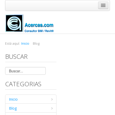
Inicio
Blog
Cursos
Software
Está aquí:
Inicio
Blog
Enlaces
BUSCAR
Acercas
CATEGORIAS
Inicio
Blog