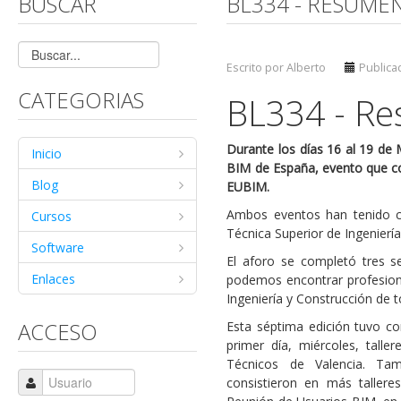
BUSCAR
BL334 - RESUME
Escrito por Alberto
Publica
CATEGORIAS
BL334 - R
Durante los días 16 al 19 de
Inicio
BIM de España, evento que co
Blog
EUBIM.
Ambos eventos han tenido c
Cursos
Técnica Superior de Ingeniería 
Software
El aforo se completó tres s
Enlaces
podemos encontrar profesion
Ingeniería y Construcción de 
ACCESO
Esta séptima edición tuvo co
primer día, miércoles, talle
Técnicos de Valencia. Tam
consistieron en más talleres