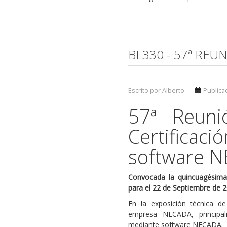
BL330 - 57ª REU
Escrito por Alberto
Publica
57ª Reuni
Certifica
software 
Convocada la quincuagésima 
para el 22 de Septiembre de 2
En la exposición técnica d
empresa NECADA, principalm
mediante software NECADA.