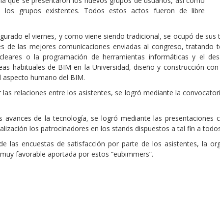
la que se presentaron los nuevos grupos de usuarios, así como
 los grupos existentes. Todos estos actos fueron de libre
ugurado el viernes, y como viene siendo tradicional, se ocupó de sus 
nes de las mejores comunicaciones enviadas al congreso, tratando 
cleares o la programación de herramientas informáticas y el de
neas habituales de BIM en la Universidad, diseño y construcción con
el aspecto humano del BIM.
 las relaciones entre los asistentes, se logró mediante la convocator
os avances de la tecnología, se logró mediante las presentaciones c
alización los patrocinadores en los stands dispuestos a tal fin a tod
e las encuestas de satisfacción por parte de los asistentes, la o
n muy favorable aportada por estos “eubimmers”.