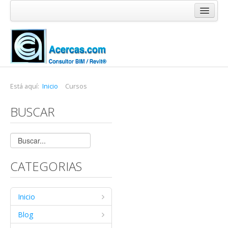
Inicio
Blog
Cursos
Software
Está aquí:
Inicio
Cursos
Enlaces
BUSCAR
Acercas
CATEGORIAS
Inicio
Blog